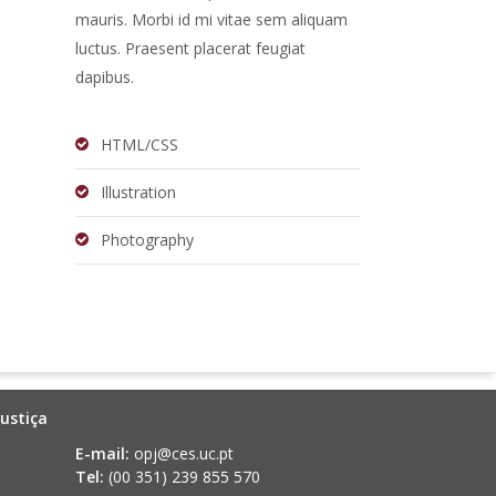
mauris. Morbi id mi vitae sem aliquam
luctus. Praesent placerat feugiat
dapibus.
HTML/CSS
Illustration
Photography
ustiça
E-mail:
opj@ces.uc.pt
Tel:
(00 351) 239 855 570