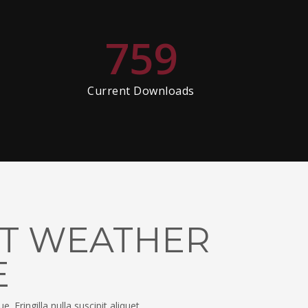
759
Current Downloads
EST WEATHER
E
 Fringilla nulla suscipit aliquet.