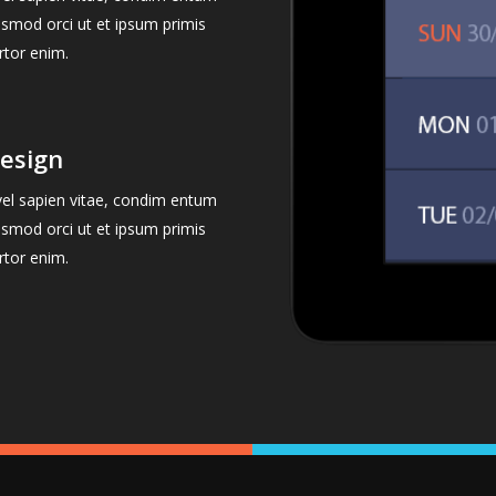
ismod orci ut et ipsum primis
rtor enim.
esign
 vel sapien vitae, condim entum
ismod orci ut et ipsum primis
rtor enim.