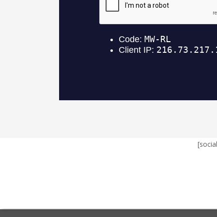
[socia