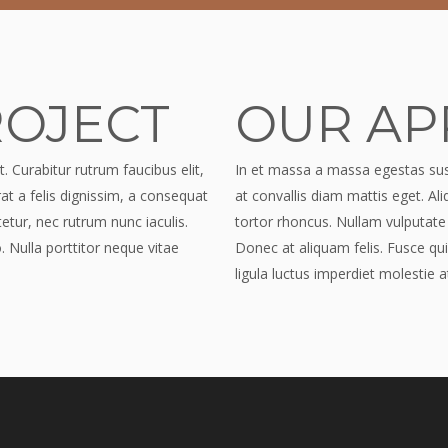
ROJECT
OUR A
. Curabitur rutrum faucibus elit,
In et massa a massa egestas susci
at a felis dignissim, a consequat
at convallis diam mattis eget. Al
etur, nec rutrum nunc iaculis.
tortor rhoncus. Nullam vulputate 
. Nulla porttitor neque vitae
Donec at aliquam felis. Fusce qui
ligula luctus imperdiet molestie a