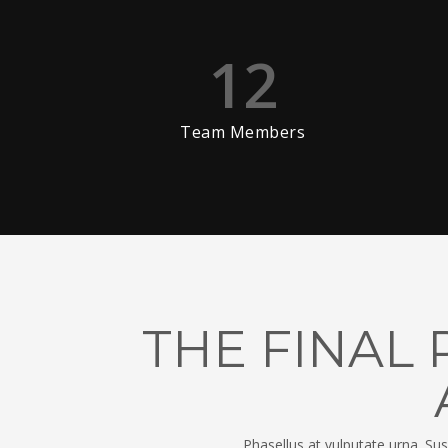
12
Team Members
THE FINAL 
Phasellus at vulputate urna. Susp