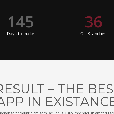
145
36
Days to make
Git Branches
RESULT – THE B
APP IN EXISTANC
endisse tincidunt diam sem, ac varius justo imperdiet sit amet quisque.