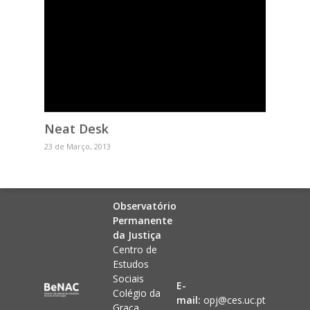
Neat Desk
23 de Março, 2013
Observatório
Permanente
da Justiça
Centro de
Estudos
Sociais
E-
Colégio da
mail:
opj@ces.uc.pt
Graça