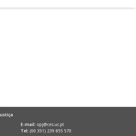
ustiça
E-mail:
opj@ces.uc.pt
Tel:
(00 351) 239 855 570