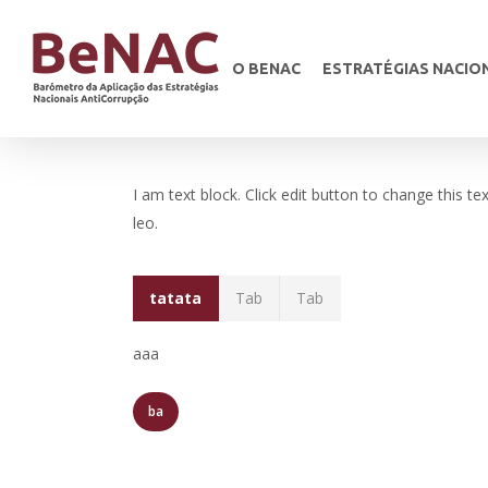
O BENAC
ESTRATÉGIAS NACIO
I am text block. Click edit button to change this te
leo.
tatata
Tab
Tab
aaa
ba