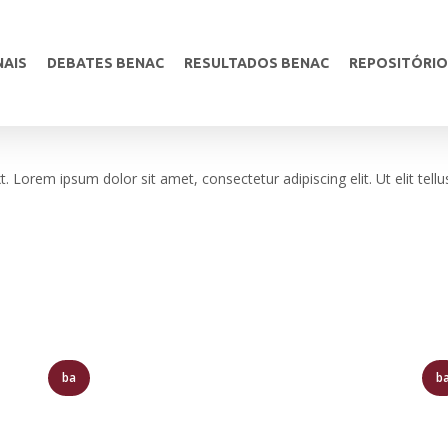
NAIS
DEBATES BENAC
RESULTADOS BENAC
REPOSITÓRIO
xt. Lorem ipsum dolor sit amet, consectetur adipiscing elit. Ut elit tell
ba
b