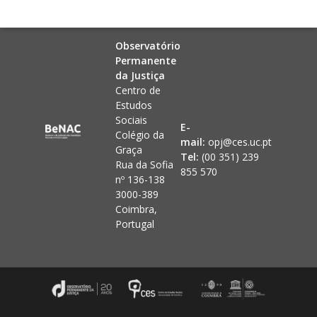
Observatório
Permanente
da Justiça
Centro de
Estudos
Sociais
E-
Colégio da
mail:
opj@ces.uc.pt
Graça
Tel:
(00 351) 239
Rua da Sofia
855 570
nº 136-138
3000-389
Coimbra,
Portugal