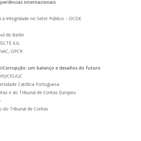
xperiências internacionais
ra a Integridade no Setor Público – OCDE
ol de Berlin
 ISCTE-IUL
eNAC, OPCR
ntiCorrupção: um balanço e desafios do futuro
OPJ/CES/UC
ersidade Católica Portuguesa
ontas e do Tribunal de Contas Europeu
o
o do Tribunal de Contas