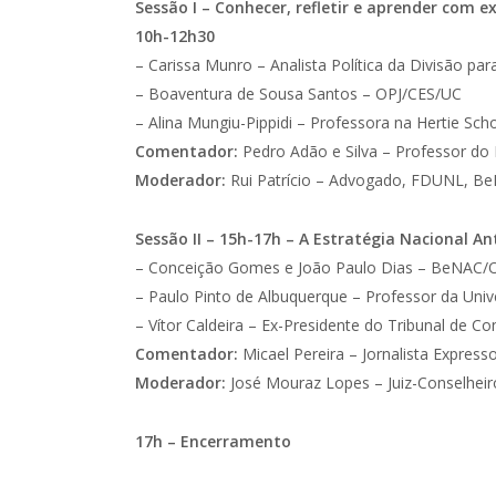
Sessão I – Conhecer, refletir e aprender com e
10h-12h30
– Carissa Munro – Analista Política da Divisão pa
– Boaventura de Sousa Santos – OPJ/CES/UC
– Alina Mungiu-Pippidi – Professora na Hertie Scho
Comentador:
Pedro Adão e Silva – Professor do
Moderador:
Rui Patrício – Advogado, FDUNL, B
Sessão II – 15h-17h – A Estratégia Nacional A
– Conceição Gomes e João Paulo Dias – BeNAC/
– Paulo Pinto de Albuquerque – Professor da Univ
– Vítor Caldeira – Ex-Presidente do Tribunal de C
Comentador:
Micael Pereira – Jornalista Express
Moderador:
José Mouraz Lopes – Juiz-Conselheir
17h – Encerramento