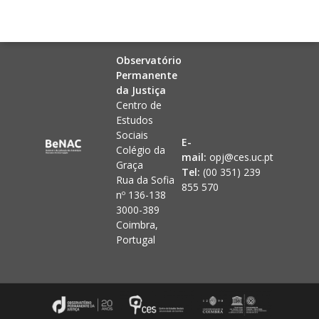
Observatório
Permanente
da Justiça
Centro de
Estudos
Sociais
E-
Colégio da
mail:
opj@ces.uc.pt
Graça
Tel:
(00 351) 239
Rua da Sofia
855 570
nº 136-138
3000-389
Coimbra,
Portugal