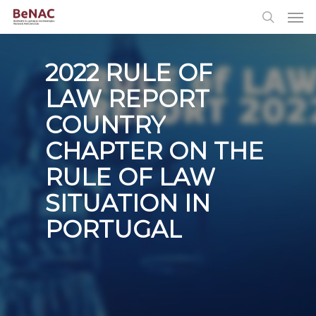
2022
RULE
OF
QUARTO
PREVENÇÃO
CICLO
DA
LAW
REPORT
DE
CORRUPÇÃO
AVALIAÇÃO
EM
COUNTRY
GRECO
RELAÇÃO
–
A
CHAPTER
ON
THE
PREVENÇÃO
DEPUTADOS,
DA
RULE
OF
LAW
CORRUPÇÃO
JUÍZES
E
EM
SITUATION
IN
RELAÇÃO
PROCURADORES
A
PORTUGAL
DEPUTADOS,
JUÍZES
E
PROCURADORES